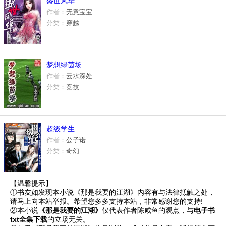
盛世风华
作者：
无意宝宝
分类：
穿越
梦想绿茵场
作者：
云水深处
分类：
竞技
超级学生
作者：
公子诺
分类：
奇幻
【温馨提示】
①书友如发现本小说《那是我要的江湖》内容有与法律抵触之处，
空白历史
请马上向本站举报。希望您多多支持本站，非常感谢您的支持!
作者：
心墓
②本小说
《那是我要的江湖》
仅代表作者陈咸鱼的观点，与
电子书
分类：
游戏
txt全集下载
的立场无关。