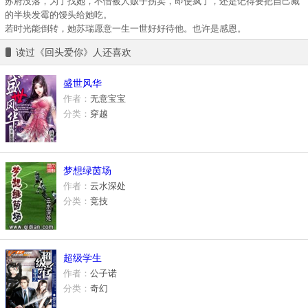
苏府没落，为了找她，不惜被人贩子拐卖，即使疯了，还是记得要把自己藏
的半块发霉的馒头给她吃。
若时光能倒转，她苏瑞愿意一生一世好好待他。也许是感恩。
读过《回头爱你》人还喜欢
盛世风华
作者：
无意宝宝
分类：
穿越
梦想绿茵场
作者：
云水深处
分类：
竞技
超级学生
作者：
公子诺
分类：
奇幻