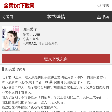
搜索
本书详情
返回
书架
回头爱你
作者：
BB茶
分类：
言情
已有
0人次
读过回头爱你
进入下载页面
回头爱你简介
电子书txt全集下载为您提供回头爱你全文阅读免费,不要VIP的回头爱你vip
章节最新章节,版权属于作者：
BB茶
,您也可以回头爱你txt下载。
她苏瑞是个罪人，是个害得苏府由宁州首富之家迅速没落，父亲含恨而终的
不忠不义的千古罪人。
他为了嫁她，不惜答应苏瑞的条件。名义上是她的正夫，实际上成亲那日，
他坐的花轿只能偷偷从后门进入，无人庆贺。
眼巴巴在清冷的院子夜夜等着她的到来。