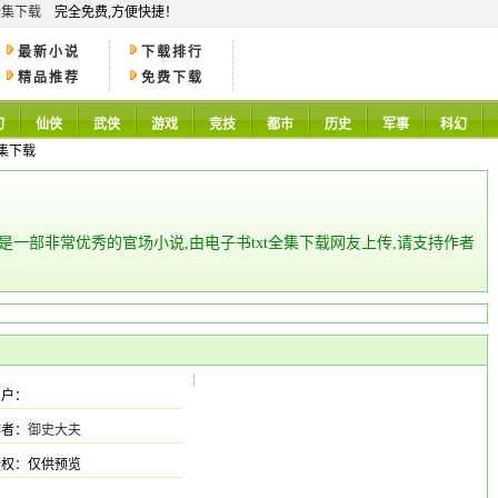
全集下载
完全免费,方便快捷！
最新小说
下载排行
精品推荐
免费下载
幻
仙侠
武侠
游戏
竞技
都市
历史
军事
科幻
全集下载
,是一部非常优秀的官场小说,由电子书txt全集下载网友上传,请支持作者
用户：
作者：
御史大夫
授权：仅供预览