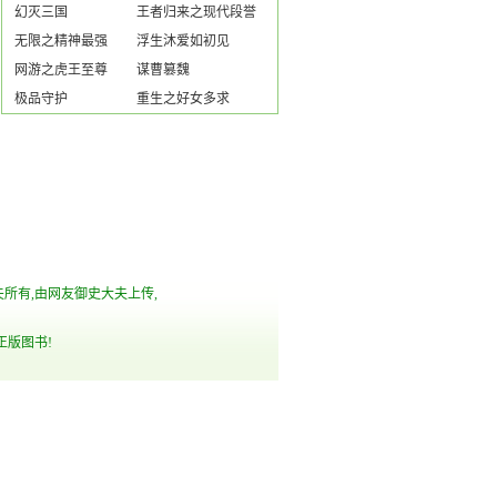
幻灭三国
王者归来之现代段誉
无限之精神最强
浮生沐爱如初见
网游之虎王至尊
谋曹篡魏
极品守护
重生之好女多求
夫所有,由网友御史大夫上传,
正版图书!