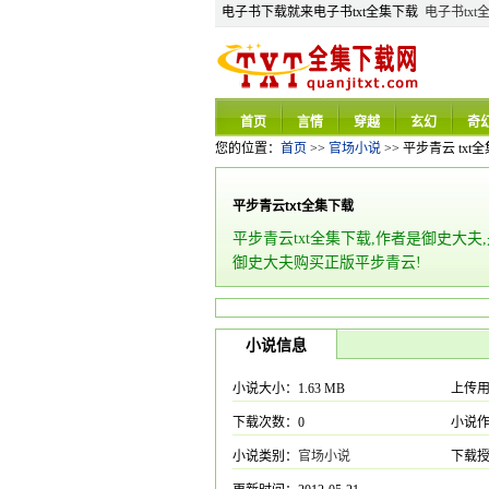
电子书下载就来电子书txt全集下载
电子书txt
首页
言情
穿越
玄幻
奇
您的位置：
首页
>>
官场小说
>> 平步青云 txt
平步青云txt全集下载
平步青云txt全集下载,作者是御史大夫
御史大夫购买正版平步青云!
小说信息
小说大小：1.63 MB
上传
下载次数：0
小说
小说类别：
官场小说
下载