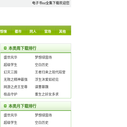
电子书txt全集下载欢迎您
惊悚
都市
同人
官场
其他
本类周下载排行
盛世风华
梦想绿茵场
超级学生
空白历史
幻灭三国
王者归来之现代段誉
无限之精神最强
浮生沐爱如初见
网游之虎王至尊
谋曹篡魏
极品守护
重生之好女多求
本类月下载排行
盛世风华
梦想绿茵场
超级学生
空白历史