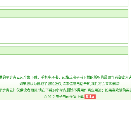
提供的平步青云txt全集下载，手机电子书，txt格式电子书下载的版权皆属原作者御史大
如果您认为侵犯了您的版权,请来信或电话告知,我们将会立即删除!
平步青云》仅供读者预览,请在下载24小时内删除不得用作商业用途；如果喜欢请购买
© 2012
电子书txt全集下载
51La