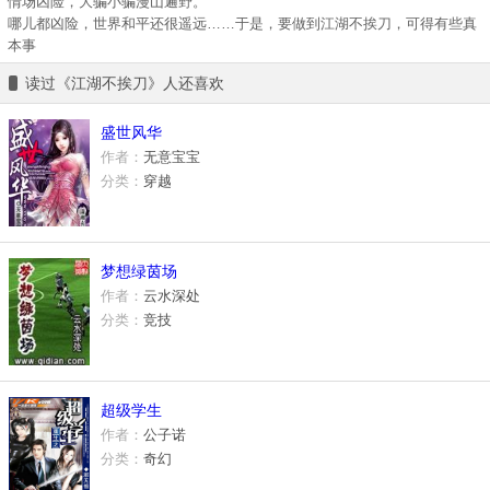
情场凶险，大骗小骗漫山遍野。
哪儿都凶险，世界和平还很遥远……于是，要做到江湖不挨刀，可得有些真
本事
读过《江湖不挨刀》人还喜欢
盛世风华
作者：
无意宝宝
分类：
穿越
梦想绿茵场
作者：
云水深处
分类：
竞技
超级学生
作者：
公子诺
分类：
奇幻