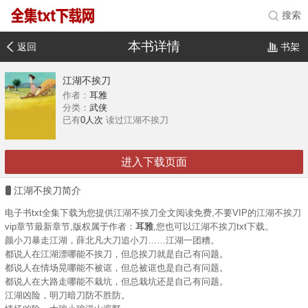
搜索
本书详情
返回
书架
江湖不挨刀
作者：
耳雅
分类：
武侠
已有
0人次
读过江湖不挨刀
进入下载页面
江湖不挨刀简介
电子书txt全集下载为您提供江湖不挨刀全文阅读免费,不要VIP的江湖不挨刀
vip章节最新章节,版权属于作者：
耳雅
,您也可以江湖不挨刀txt下载。
颜小刀暴走江湖，薛北凡大刀追小刀……江湖一团糟。
都说人在江湖漂哪能不挨刀，但总挨刀就是自己有问题。
都说人在情场晃哪能不被诓，但总被诓也是自己有问题。
都说人在大路走哪能不栽坑，但总栽坑还是自己有问题。
江湖凶险，明刀暗刀防不胜防。