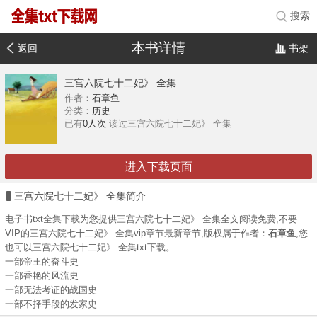
搜索
本书详情
返回
书架
三宫六院七十二妃》 全集
作者：
石章鱼
分类：
历史
已有
0人次
读过三宫六院七十二妃》 全集
进入下载页面
三宫六院七十二妃》 全集简介
电子书txt全集下载为您提供三宫六院七十二妃》 全集全文阅读免费,不要
VIP的三宫六院七十二妃》 全集vip章节最新章节,版权属于作者：
石章鱼
,您
也可以三宫六院七十二妃》 全集txt下载。
一部帝王的奋斗史
一部香艳的风流史
一部无法考证的战国史
一部不择手段的发家史