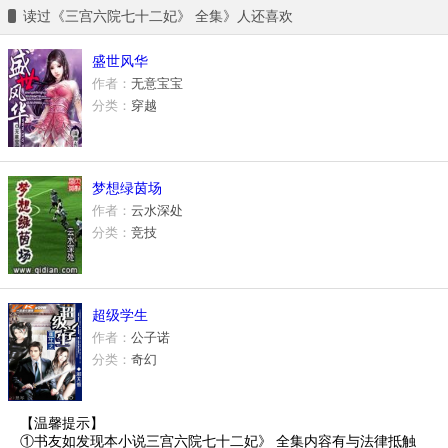
读过《三宫六院七十二妃》 全集》人还喜欢
盛世风华
作者：
无意宝宝
分类：
穿越
梦想绿茵场
作者：
云水深处
分类：
竞技
超级学生
作者：
公子诺
分类：
奇幻
【温馨提示】
①书友如发现本小说三宫六院七十二妃》 全集内容有与法律抵触
空白历史