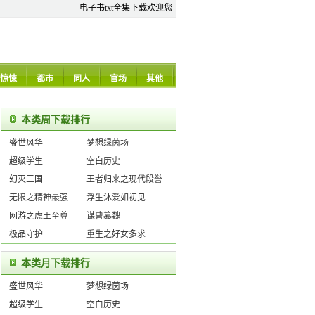
电子书txt全集下载欢迎您
惊悚
都市
同人
官场
其他
本类周下载排行
盛世风华
梦想绿茵场
超级学生
空白历史
幻灭三国
王者归来之现代段誉
无限之精神最强
浮生沐爱如初见
网游之虎王至尊
谋曹篡魏
极品守护
重生之好女多求
本类月下载排行
盛世风华
梦想绿茵场
超级学生
空白历史