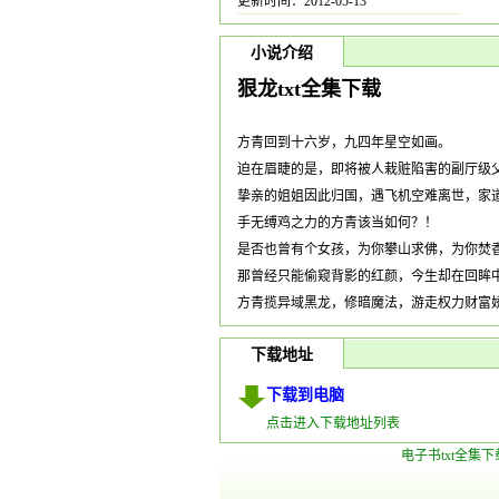
更新时间：2012-05-13
小说介绍
狠龙txt全集下载
方青回到十六岁，九四年星空如画。
迫在眉睫的是，即将被人栽赃陷害的副厅级
挚亲的姐姐因此归国，遇飞机空难离世，家
手无缚鸡之力的方青该当如何？！
是否也曾有个女孩，为你攀山求佛，为你焚
那曾经只能偷窥背影的红颜，今生却在回眸
方青揽异域黑龙，修暗魔法，游走权力财富
下载地址
下载到电脑
点击进入下载地址列表
电子书txt全集