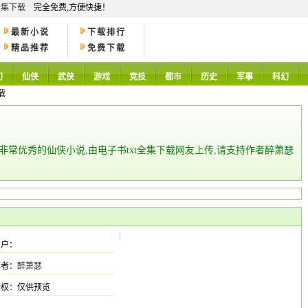
全集下载
完全免费,方便快捷！
最新小说
下载排行
精品推荐
免费下载
幻
仙侠
武侠
游戏
竞技
都市
历史
军事
科幻
载
部非常优秀的仙侠小说,由电子书txt全集下载网友上传,请支持作者醉萧瑟
用户：
作者：
醉萧瑟
授权：仅供预览