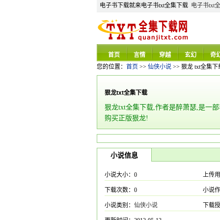
电子书下载就来电子书txt全集下载
电子书txt
首页
言情
穿越
玄幻
奇
您的位置：
首页
>>
仙侠小说
>> 狠龙 txt全集下
狠龙txt全集下载
狠龙txt全集下载,作者是醉萧瑟,是一
购买正版狠龙!
小说信息
小说大小：0
上传
下载次数：0
小说
小说类别：
仙侠小说
下载