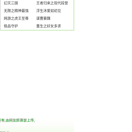
幻灭三国
王者归来之现代段誉
无限之精神最强
浮生沐爱如初见
网游之虎王至尊
谋曹篡魏
极品守护
重生之好女多求
所有,由网友醉萧瑟上传,