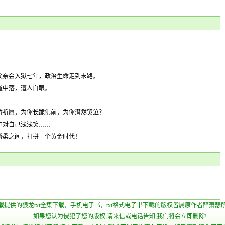
父亲会入狱七年，政治生命走到末路。
道中落，遭人白眼。
香祈愿，为你长跪佛前，为你潸然哭泣？
中对自己浅浅笑……
娇柔之间，打拼一个黄金时代！
下载提供的狠龙txt全集下载，手机电子书，txt格式电子书下载的版权皆属原作者醉萧瑟
如果您认为侵犯了您的版权,请来信或电话告知,我们将会立即删除!