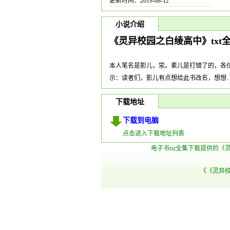
更新时间：2019-08-12
小说介绍
《灵异校园之白绫高中》txt
本人笔名是影儿，泶。素儿是打错了的，各位
示：读者们，影儿有点想给此书改名，想想...
下载地址
下载到电脑
点击进入下载地址列表
电子书txt全集下载提供的《
《《灵异校