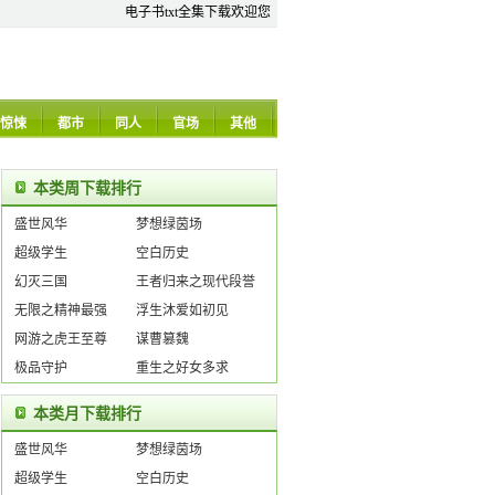
电子书txt全集下载欢迎您
惊悚
都市
同人
官场
其他
本类周下载排行
盛世风华
梦想绿茵场
超级学生
空白历史
幻灭三国
王者归来之现代段誉
无限之精神最强
浮生沐爱如初见
网游之虎王至尊
谋曹篡魏
极品守护
重生之好女多求
本类月下载排行
盛世风华
梦想绿茵场
超级学生
空白历史