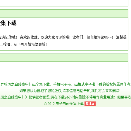
全集下载
请记住哦！ 喜欢的收藏，欢迎大家写评论哦！读者们，留言给评论吧~~！ 温馨提
...哈哈，从下周开始恢复更新！
灵异校园之白绫高中》txt全集下载，手机电子书，txt格式电子书下载的版权皆属原作
如果您认为侵犯了您的版权,请来信或电话告知,我们将会立即删除!
园之白绫高中》》仅供读者预览,请在下载24小时内删除不得用作商业用途；如果喜欢
© 2012
电子书txt全集下载
51La