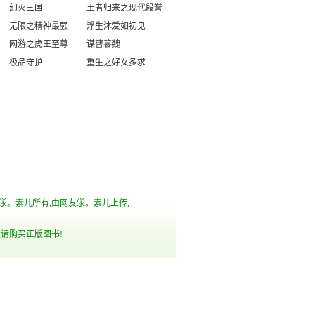
幻灭三国
王者归来之现代段誉
无限之精神最强
浮生沐爱如初见
网游之虎王至尊
谋曹篡魏
极品守护
重生之好女多求
者泶。素儿所有,由网友泶。素儿上传,
请购买正版图书!