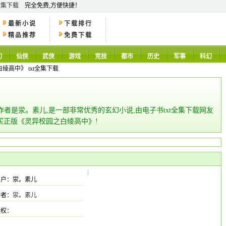
全集下载
完全免费,方便快捷！
最新小说
下载排行
精品推荐
免费下载
幻
仙侠
武侠
游戏
竞技
都市
历史
军事
科幻
绫高中》 txt全集下载
,作者是泶。素儿,是一部非常优秀的玄幻小说,由电子书txt全集下载网友
买正版《灵异校园之白绫高中》!
用户：泶。素儿
作者：
泶。素儿
授权：