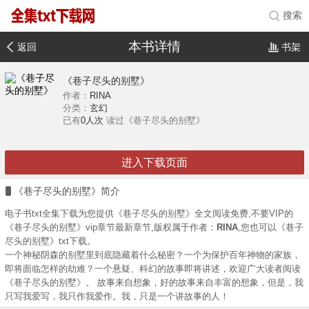
搜索
本书详情
返回
书架
《巷子尽头的别墅》
作者：
RINA
分类：
玄幻
已有
0人次
读过《巷子尽头的别墅》
进入下载页面
《巷子尽头的别墅》简介
电子书txt全集下载为您提供《巷子尽头的别墅》全文阅读免费,不要VIP的
《巷子尽头的别墅》vip章节最新章节,版权属于作者：
RINA
,您也可以《巷子
尽头的别墅》txt下载。
一个神秘阴森的别墅里到底隐藏着什么秘密？一个为保护百年神物的家族，
即将面临怎样的劫难？一个悬疑、科幻的故事即将讲述，欢迎广大读者阅读
《巷子尽头的别墅》。 故事来自想象，好的故事来自丰富的想象，但是，我
只写我爱写，我只作我爱作。我，只是一个讲故事的人！