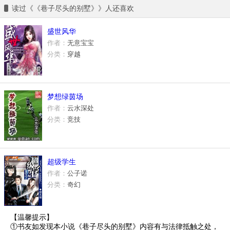
读过《《巷子尽头的别墅》》人还喜欢
盛世风华
作者：
无意宝宝
分类：
穿越
梦想绿茵场
作者：
云水深处
分类：
竞技
超级学生
作者：
公子诺
分类：
奇幻
【温馨提示】
①书友如发现本小说《巷子尽头的别墅》内容有与法律抵触之处，
空白历史