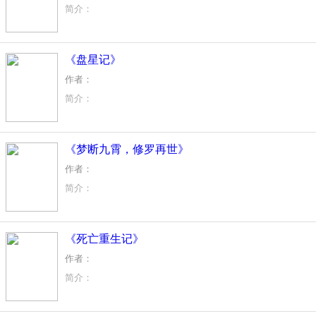
简介：
一代仙尊巨擘，死于劫云之下，一缕幽魂飞渡地球，附身同名
韩雨纵横都市，地球修仙，吊打一切，重返无上巅峰！
《盘星记》
作者：
简介：
【【2017玄幻征文】参赛作品】
一个试过诸子百道却无法突破桎梏的人。
《梦断九霄，修罗再世》
一把历经沧桑，遍布裂痕，无法修补的剑。
一段可歌可泣，世人常言的传奇故事。
作者：
天若亡我，为何曾给我过去一段辉煌？天若灭我，为何仍旧让
简介：
你的命运也和我一样吗？那就叫你逆苍吧。
身怀异宝，众人围攻，神秘老者，时光追溯。
幽幽唤魔道，千载无双宫。
看叶晨重生灵契大陆，得传承，逆苍天，
天姬掌永夜，虚渺控苍穹。
《死亡重生记》
如果那个境界还无人踏足，那么等待的就是我了。
作者：
简介：
你尝试过让老天爷欠你人情的感觉吗？你尝试过复活的感觉吗