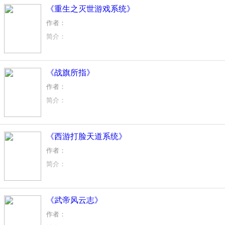
《重生之灭世游戏系统》
作者：
简介：
【【一帝四皇通缉令】参赛作品】
千禧年，灭世启。重活一生，再来一次！
《战旗所指》
尔等，可肯为我而战？！
不肯？
作者：
那我便为尔等一战！
简介：
鬼童！幸运星！变身！
【【军事征文第一季·血染红旗战不休】参赛作品】
一阵尘烟由天边升起，那股震耳欲聋令大地震颤的闷雷声也越
《西游打脸天道系统》
洛京城的东城墙上鸦雀无声，所有的人都瞪大了眼睛胆颤地注
洛京城下，孟景身后五千铁骑立于身后，战旗猎猎作响一片肃
作者：
“洛京，我回来了！”
简介：
封神之战，西游之争，洪荒圣墟，侵袭着科技时代的凡人！
美女系统在床，装逼打脸吞噬天道！
《武帝风云志》
作者：