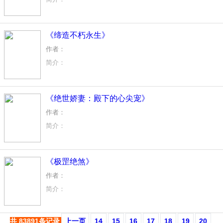
世界是什么样子的？
所谓上帝定下的规则，它们真的存在吗？
《缔造不朽永生》
作者：
简介：
学院为大，我为小。一切为了学院任务而奋斗在武侠世界
《绝世娇妻：殿下的心尖宠》
作者：
简介：
她是京城林府的嫡女大小姐，父亲的残忍弑母，使她在年幼之时
“夫人，怀着身孕，你跑去外面作何?”
《极罡绝煞》
她瞪大眼睛看着面前懒散的他。
他手臂一伸，打横抱起面前的女子，得意一笑，扬长而去。
作者：
简介：
两个生死仇敌天罡星与天煞星竟然降临在同一个人身上，自此
共 83891条记录
上一页
14
15
16
17
18
19
20