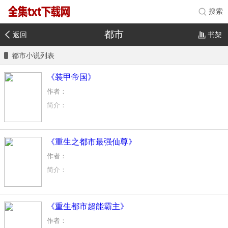
搜索
都市
返回
书架
都市小说列表
《装甲帝国》
作者：
简介：
一个从遥远山村中走出，带着血海深仇的少年，为了复仇，踏
这里强国林立，这是装甲师主宰的世界，古老的巫术与新兴的
《重生之都市最强仙尊》
无尽的丛林中有数之不清的危机与冒险，在世界的尽头，最后
作者：
简介：
渡劫失败又怎样？老子要逆天改命！
俯瞰仙界五百年之久的天神大帝——秦铮。啸傲回归都市，悠
《重生都市超能霸主》
是男人，就要傲睨天下，站在这宇宙之巅！
仙路、天路、黄泉路、路路畅通，我秦铮要走的路，五百年来
作者：