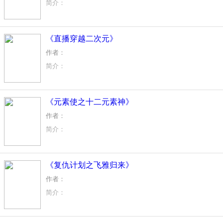
简介：
【【2017玄幻征文】参赛作品】
寒天冻地，霜遮雾盖。望云间苍鹰舞，茫茫天地犹嫌窄！
《直播穿越二次元》
铁骑惊梦，转眼数载。睥睨天下豪杰，手掌那兴衰成败！
——《大雍国史.武帝本纪》
作者：
简介：
被车撞死就得了金手指？这太值了啊！系统穿越！什么？奥特
《元素使之十二元素神》
作者：
简介：
那是一个别样的世界，神界的奥秘，从那里解开，那是第二代
他，如今只是一个凡人；她，是神界高高在上的神皇。他与她
《复仇计划之飞雅归来》
作者：
简介：
一个女孩还那么年幼，求被继母赶出了家门。十年后，她破茧
想看的大大们就进来看看呗！