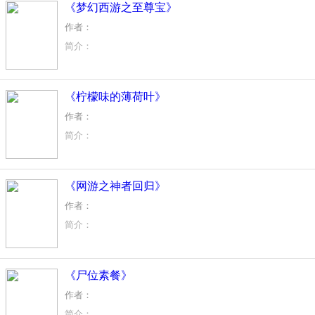
《梦幻西游之至尊宝》
作者：
简介：
至尊宝变身齐天大圣亲眼目睹了紫霞仙子死在了自己面前，心
《柠檬味的薄荷叶》
作者：
简介：
一晃六年，昔日同窗苦读，心头，总有不舍……
忆，逝去的青春……
《网游之神者回归》
作者：
简介：
【人头保证不太监】五彩神装？只不过是我的睡衣罢了，传说
《尸位素餐》
作者：
简介：